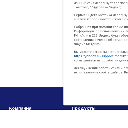
Данный сайт использует сервис в
Толстого, 16 (далее — Яндекс).
Сервис Яндекс Метрика использ
анализа их пользовательской акт
Собранная при помощи cookie ин
Информация об использовании вам
РФ и/или в ЕЭЗ. Яндекс будет об
составления отчетов об активнос
Яндекс Метрика.
Вы можете отказаться от исполь
https://yandex.ru/support/metrika
соглашаетесь на обработку данны
Для улучшения работы сайта и ег
использование cookie-файлов. Вы
Компания
Продукты
О компании
1С-Битрикс: Управление