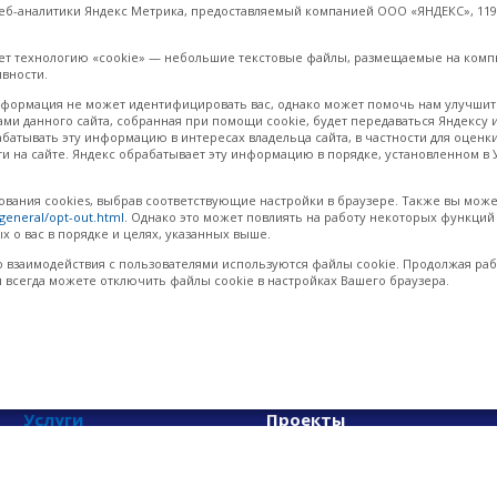
еб-аналитики Яндекс Метрика, предоставляемый компанией ООО «ЯНДЕКС», 11902
ует технологию «cookie» — небольшие текстовые файлы, размещаемые на комп
ивности.
формация не может идентифицировать вас, однако может помочь нам улучшить
и данного сайта, собранная при помощи cookie, будет передаваться Яндексу и
рабатывать эту информацию в интересах владельца сайта, в частности для оценк
ти на сайте. Яндекс обрабатывает эту информацию в порядке, установленном в
зования cookies, выбрав соответствующие настройки в браузере. Также вы мож
/general/opt-out.html
. Однако это может повлиять на работу некоторых функций с
х о вас в порядке и целях, указанных выше.
о взаимодействия с пользователями используются файлы cookie. Продолжая раб
 всегда можете отключить файлы cookie в настройках Вашего браузера.
Услуги
Проекты
Разработка
Список проектов