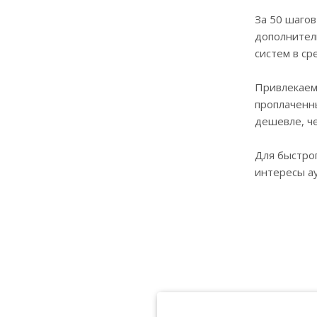
За 50 шагов
дополнител
систем в ср
Привлекаем 
проплаченны
дешевле, че
Для быстрог
интересы а