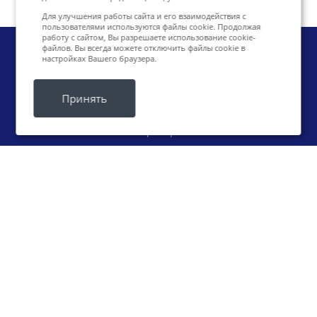
Для улучшения работы сайта и его взаимодействия с
пользователями используются файлы cookie. Продолжая
работу с сайтом, Вы разрешаете использование cookie-
файлов. Вы всегда можете отключить файлы cookie в
настройках Вашего браузера.
Компания
О компании
Принять
История компании
Партнеры
Отзывы
Реквизиты
Продукты
1С-Битрикс: Управление сайтом
Готовые решения
CRM системы
Хостинг